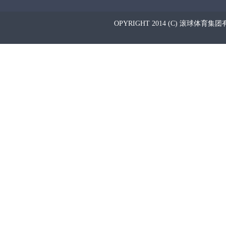
OPYRIGHT 2014 (C) 滚球体育集团