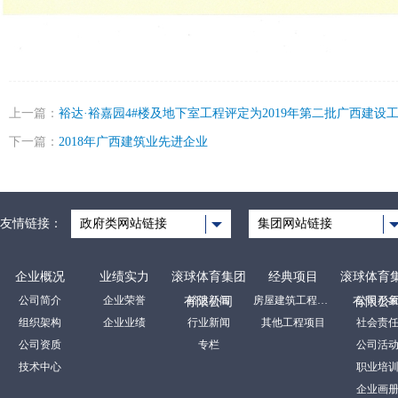
上一篇：
裕达·裕嘉园4#楼及地下室工程评定为2019年第二批广西建设
下一篇：
2018年广西建筑业先进企业
友情链接：
政府类网站链接
集团网站链接
企业概况
业绩实力
滚球体育集团
经典项目
滚球体育
公司简介
企业荣誉
裕达新闻
房屋建筑工程项目
公司形
有限公司
有限公
组织架构
企业业绩
行业新闻
其他工程项目
社会责
公司资质
专栏
公司活
技术中心
职业培
企业画