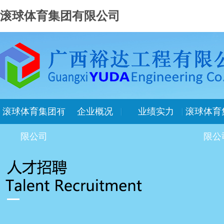
滚球体育集团有限公司
滚球体育集团有
企业概况
业绩实力
滚球体育
限公司
限公