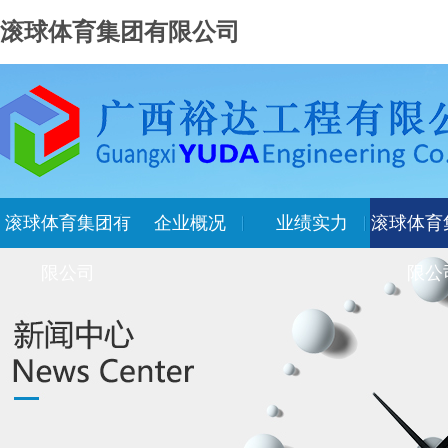
滚球体育集团有限公司
滚球体育集团有
企业概况
业绩实力
滚球体育
限公司
限公