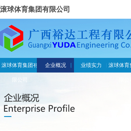
滚球体育集团有限公司
滚球体育集团有
企业概况
业绩实力
滚球体育
限公司
限公