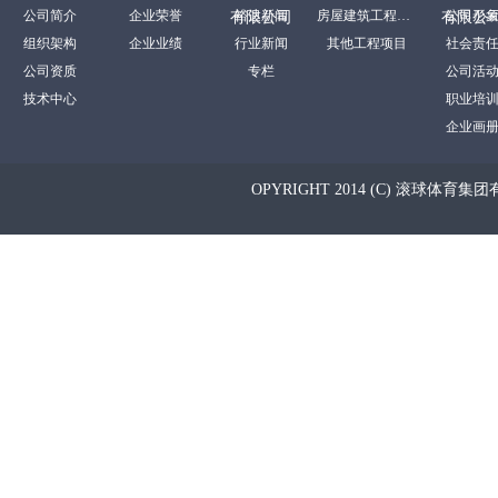
公司简介
企业荣誉
裕达新闻
房屋建筑工程项目
公司形
有限公司
有限公
组织架构
企业业绩
行业新闻
其他工程项目
社会责
公司资质
专栏
公司活
技术中心
职业培
企业画
OPYRIGHT 2014 (C) 滚球体育集团