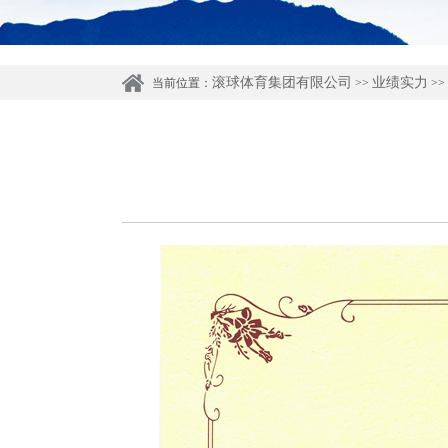
滚球体育集团有限公司
业绩实力
当前位置：
>>
>>