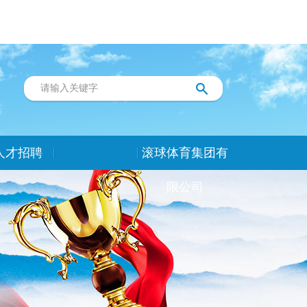
人才招聘
滚球体育集团有
限公司