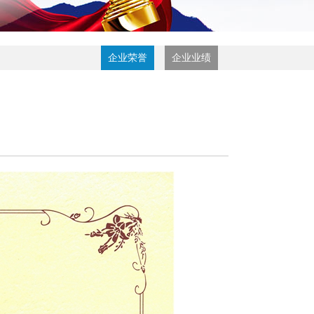
企业荣誉
企业业绩