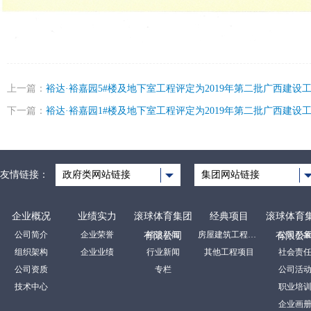
上一篇：
裕达·裕嘉园5#楼及地下室工程评定为2019年第二批广西建设
下一篇：
裕达·裕嘉园1#楼及地下室工程评定为2019年第二批广西建设
友情链接：
政府类网站链接
集团网站链接
企业概况
业绩实力
滚球体育集团
经典项目
滚球体育
公司简介
企业荣誉
裕达新闻
房屋建筑工程项目
公司形
有限公司
有限公
组织架构
企业业绩
行业新闻
其他工程项目
社会责
公司资质
专栏
公司活
技术中心
职业培
企业画