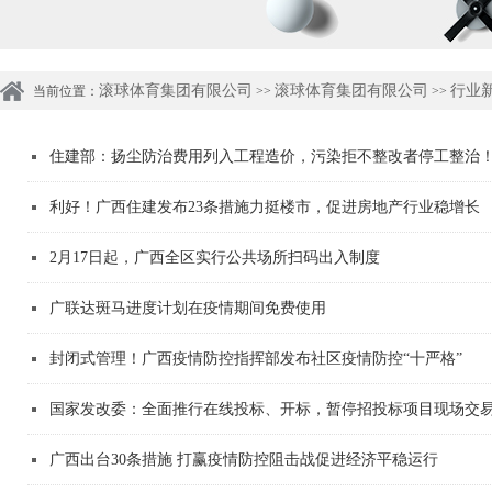
滚球体育集团有限公司
滚球体育集团有限公司
行业
当前位置：
>>
>>
住建部：扬尘防治费用列入工程造价，污染拒不整改者停工整治
利好！广西住建发布23条措施力挺楼市，促进房地产行业稳增长
2月17日起，广西全区实行公共场所扫码出入制度
广联达斑马进度计划在疫情期间免费使用
封闭式管理！广西疫情防控指挥部发布社区疫情防控“十严格”
国家发改委：全面推行在线投标、开标，暂停招投标项目现场交
广西出台30条措施 打赢疫情防控阻击战促进经济平稳运行