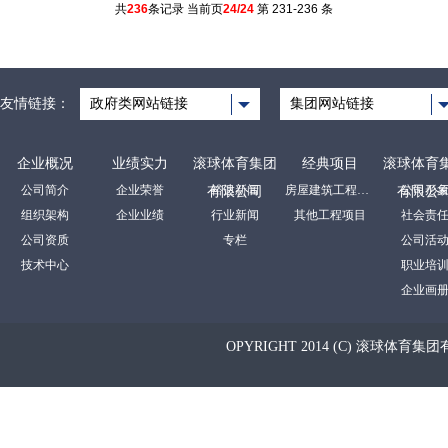
共
236
条记录 当前页
24/24
第 231-236 条
友情链接：
政府类网站链接
集团网站链接
企业概况
业绩实力
滚球体育集团
经典项目
滚球体育
公司简介
企业荣誉
裕达新闻
房屋建筑工程项目
公司形
有限公司
有限公
组织架构
企业业绩
行业新闻
其他工程项目
社会责
公司资质
专栏
公司活
技术中心
职业培
企业画
OPYRIGHT 2014 (C) 滚球体育集团