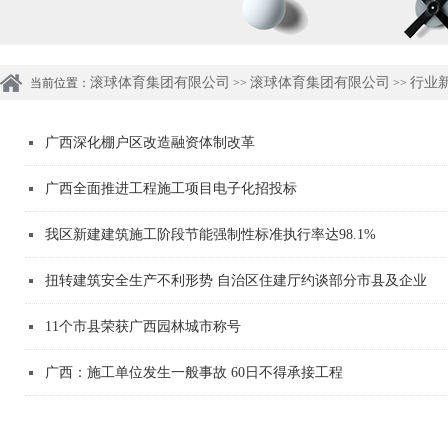
滚球体育集团有限公司
滚球体育集团有限公司
行业
当前位置：
>>
>>
广西深化棚户区改造融资体制改革
广西全面推进工程施工项目电子化招投标
我区新建建筑施工阶段节能强制性标准执行率达98.1%
扭转建筑安全生产不利形势 自治区住建厅约谈部分市县及企业
11个市县荣获广西园林城市称号
广西：施工单位发生一般事故 60日不得承接工程