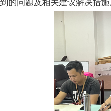
到的问题及相关建议解决措施