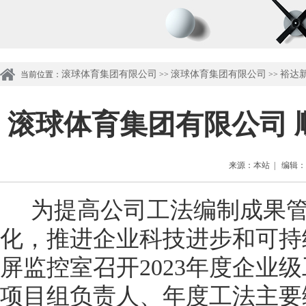
滚球体育集团有限公司
滚球体育集团有限公司
裕达
当前位置：
>>
>>
滚球体育集团有限公司 
来源：本站 | 编辑：管理
为提高公司工法编制成果管
化，推进企业科技进步和可持
屏监控室召开2023年度企业
项目组负责人、年度工法主要