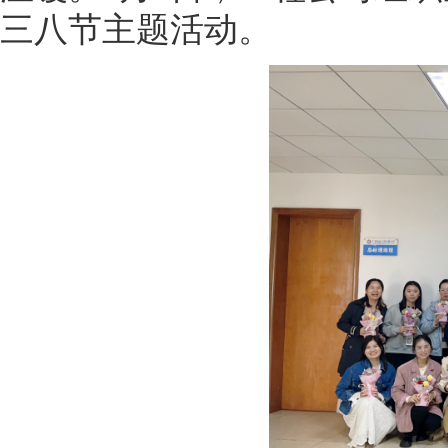
三八节主题活动。