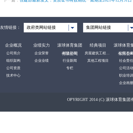
下一篇：
住建部最新发文：资质证书有效期统一延期至2021年12月31日
友情链接：
政府类网站链接
集团网站链接
企业概况
业绩实力
滚球体育集团
经典项目
滚球体育
公司简介
企业荣誉
裕达新闻
房屋建筑工程项目
公司形
有限公司
有限公
组织架构
企业业绩
行业新闻
其他工程项目
社会责
公司资质
专栏
公司活
技术中心
职业培
企业画
OPYRIGHT 2014 (C) 滚球体育集团