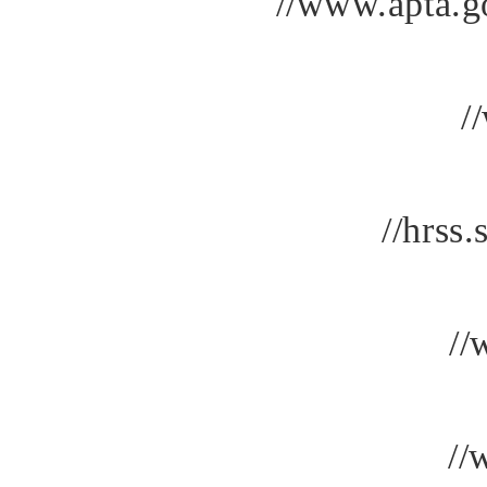
//www.apta.g
/
//hrss
//
//