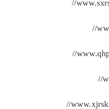
//www.sxrs
//ww
//www.qhp
//
//www.xjrsk