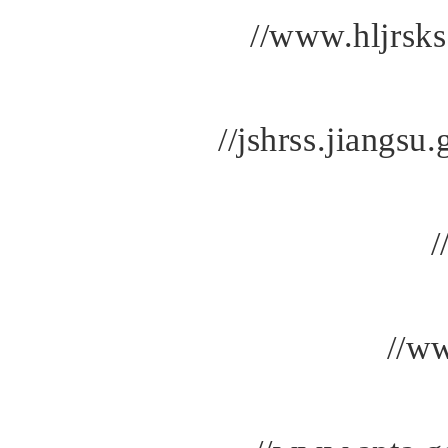
//www.hljrsks
//jshrss.jiangsu
/
//ww