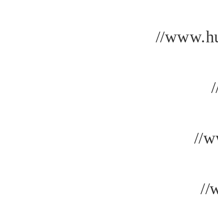
//www.hu
/
//w
//