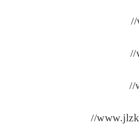
/
/
/
//www.jlz