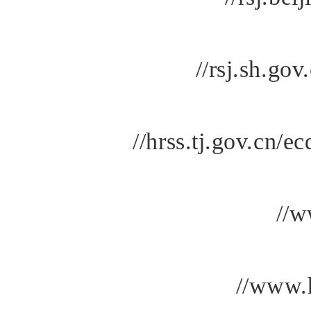
//rsj.sh.go
//hrss.tj.gov.cn/
//w
//www.