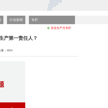
闻
行业新闻
专栏
安全生产月专栏
全生产第一责任人？
量：4664